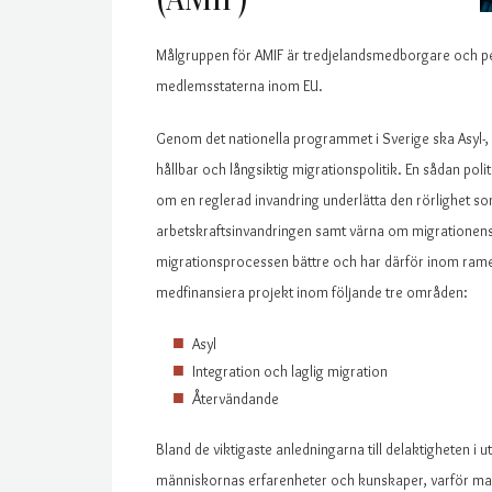
Målgruppen för AMIF är tredjelandsmedborgare och p
medlemsstaterna inom EU.
Genom det nationella programmet i Sverige ska Asyl-, m
hållbar och långsiktig migrationspolitik. En sådan pol
om en reglerad invandring underlätta den rörlighet s
arbetskraftsinvandringen samt värna om migrationens ol
migrationsprocessen bättre och har därför inom ramen 
medfinansiera projekt inom följande tre områden:
Asyl
Integration och laglig migration
Återvändande
Bland de viktigaste anledningarna till delaktigheten i 
människornas erfarenheter och kunskaper, varför ma