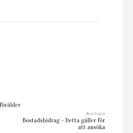
förälder
Next Post
Bostadsbidrag – Detta gäller för
att ansöka