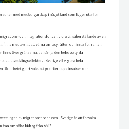
ersoner med medborgarskap i något land som ligger utanför
igrations- och integrationsfonden bidra till säkerställande av en
itik finns med avsikt att värna om asylrätten och innanför ramen
om finns över gränserna, befrämja den behovsstyrda
ika utvecklingseffekter. I Sverige vill vi göra hela
för arbetet gjort valet att prioritera upp insatser och
utvecklingen av migrationsprocessen i Sverige är att förvalta
n kan om söka bidrag från AMIF.