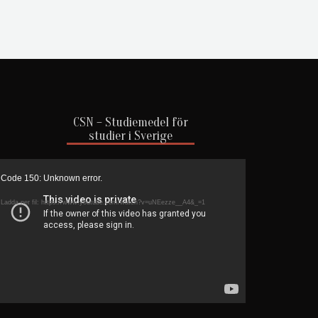
CSN – Studiemedel för
studier i Sverige
deospelare
Code 150: Unknown error.
Ladda ner fil: https://www.youtube.com/watch?v=uNEezze__A4&_=1